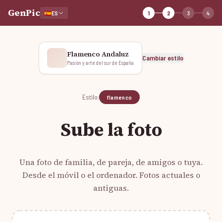
GenPic
🇪🇸
ES
1
2
3
4
Flamenco Andaluz
Cambiar estilo
Pasión y arte del sur de España
Estilo:
flamenco
Sube la foto
Una foto de familia, de pareja, de amigos o tuya.
Desde el móvil o el ordenador. Fotos actuales o
antiguas.