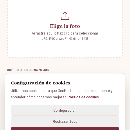
Elige la foto
Arrastra aquí o haz clic para seleccionar
JPG, PNG o WebP · Máximo 15 MB
QUÉ FOTO FUNCIONA MEJOR
Caras visibles
✓
Configuración de cookies
Buena iluminación
✓
Utilizamos cookies para que GenPic funcione correctamente y
Familias, parejas, amigos
✓
entender cómo podemos mejorar.
Política de cookies
Evita gafas de sol
✗
Configuración
Vuestra foto es privada. Solo la usamos para crear el retrato y la borramos
Rechazar todo
automáticamente en 14 días. Recuerda utilizar fotos propias o que tengas