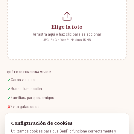
Elige la foto
Arrastra aquí o haz clic para seleccionar
JPG, PNG o WebP · Máximo 15 MB
QUÉ FOTO FUNCIONA MEJOR
Caras visibles
✓
Buena iluminación
✓
Familias, parejas, amigos
✓
Evita gafas de sol
✗
Configuración de cookies
Este estilo está diseñado para fotos de una sola persona. Sube una foto
Utilizamos cookies para que GenPic funcione correctamente y
individual para mejores resultados.