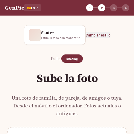
GenPic
🇪🇸
ES
1
2
3
4
Skater
Cambiar estilo
Estilo urbano con monopatín
Estilo:
skating
Sube la foto
Una foto de familia, de pareja, de amigos o tuya.
Desde el móvil o el ordenador. Fotos actuales o
antiguas.