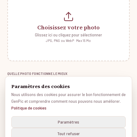
Choisissez votre photo
Glissez ici ou cliquez pour sélectionner
JPG, PNG ou WebP · Max 15 Mo
QUELLE PHOTO FONCTIONNE LE MIEUX
Visages visibles
✓
Paramètres des cookies
Bon éclairage
✓
Nous utilisons des cookies pour assurer le bon fonctionnement de
Familles, couples, amis
✓
GenPic et comprendre comment nous pouvons nous améliorer.
Politique de cookies
Évitez les lunettes de soleil
✗
Paramètres
Votre photo est privée. Nous l'utilisons uniquement pour créer votre portrait et la
supprimons automatiquement après 14 jours. Veuillez utiliser vos propres photos ou
Tout refuser