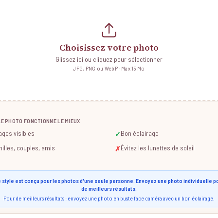
Choisissez votre photo
Glissez ici ou cliquez pour sélectionner
JPG, PNG ou WebP · Max 15 Mo
E PHOTO FONCTIONNE LE MIEUX
ages visibles
Bon éclairage
✓
illes, couples, amis
Évitez les lunettes de soleil
✗
 style est conçu pour les photos d'une seule personne. Envoyez une photo individuelle p
de meilleurs résultats.
Pour de meilleurs résultats : envoyez une photo en buste face caméra avec un bon éclairage.