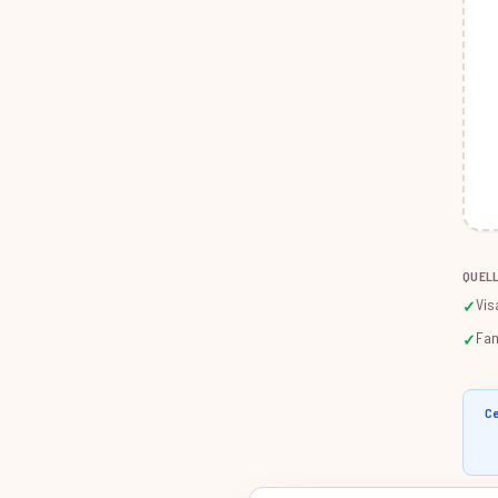
QUELL
Vis
✓
Fam
✓
Ce