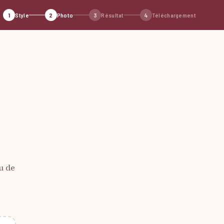
1
Style
2
Photo
3
Résultat
4
Téléchargement
u de