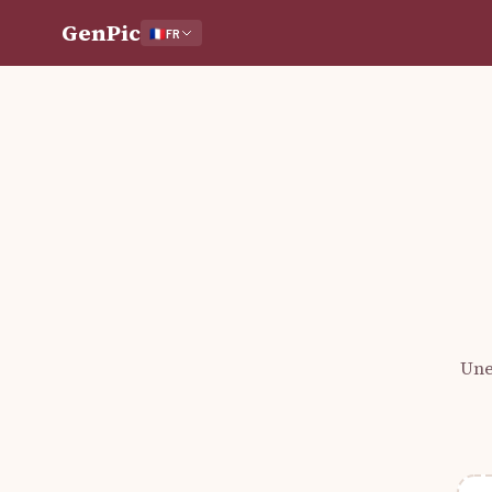
GenPic
🇫🇷
FR
Une