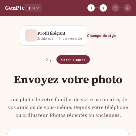
GenPic
🇫🇷
FR
1
2
3
4
Profil Élégant
Changer de style
Sophistiqué, intérieur avec style
Style :
tinder_elegant
Envoyez votre photo
Une photo de votre famille, de votre partenaire, de
vos amis ou de vous-même. Depuis votre téléphone
ou ordinateur. Photos récentes ou anciennes.