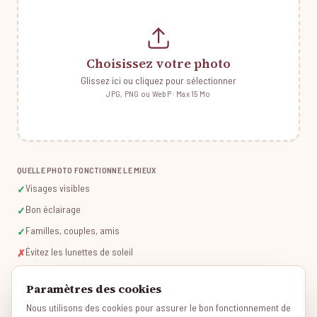
Choisissez votre photo
Glissez ici ou cliquez pour sélectionner
JPG, PNG ou WebP · Max 15 Mo
QUELLE PHOTO FONCTIONNE LE MIEUX
Visages visibles
✓
Bon éclairage
✓
Familles, couples, amis
✓
Évitez les lunettes de soleil
✗
Paramètres des cookies
Ce style est conçu pour les photos d'une seule personne. Envoyez une
Nous utilisons des cookies pour assurer le bon fonctionnement de
photo individuelle pour de meilleurs résultats.