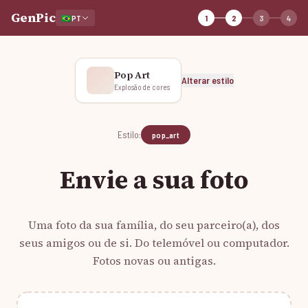
GenPic
🇧🇷
PT
1
2
3
4
Pop Art
Alterar estilo
Explosão de cores
Estilo:
pop_art
Envie a sua foto
Uma foto da sua família, do seu parceiro(a), dos
seus amigos ou de si. Do telemóvel ou computador.
Fotos novas ou antigas.