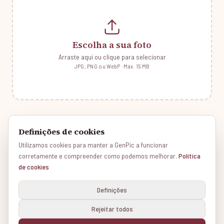
Escolha a sua foto
Arraste aqui ou clique para selecionar
JPG, PNG ou WebP · Máx. 15 MB
QUE FOTO FUNCIONA MELHOR
Definições de cookies
Rostos visíveis
✓
Utilizamos cookies para manter a GenPic a funcionar
Boa iluminação
✓
corretamente e compreender como podemos melhorar.
Política
Famílias, casais, amigos
✓
de cookies
Evite óculos de sol
✗
Definições
A sua foto é privada. Apenas a utilizamos para criar o seu retrato e apagamo-la
Rejeitar todos
automaticamente após 14 dias. Por favor, utilize fotos suas ou com autorização dos