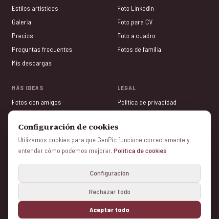
Estilos artísticos
Foto LinkedIn
Galería
Foto para CV
Precios
Foto a cuadro
Preguntas frecuentes
Fotos de familia
Mis descargas
MÁS IDEAS
LEGAL
Fotos con amigos
Política de privacidad
San Valentín
Términos de uso
Configuración de cookies
Fotos para Tinder
Aviso Legal
Utilizamos cookies para que GenPic funcione correctamente y
Regalos con foto
Política de cookies
entender cómo podemos mejorar.
Política de cookies
Día de la Madre
Gestionar cookies
Configuración
Rechazar todo
© 2026 genpic.com v1.6.3 - Color Vivo Internet, SL — Todos los derechos reservados
Hecho con ❤️ desde Madrid y Herencia (Ciudad Real) — España.
Aceptar todo
🔒 Pago seguro · ✓ Resultado gratis · 🎁 El regalo perfecto