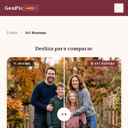
GenPic
🇪🇸
ES
Estilos
›
Art Nouveau
Desliza para comparar
📸 ORIGINAL
🎨 ART NOUVEAU