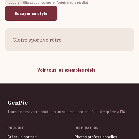
couple
Glissez pour comparer l'original et le résultat
Essayer ce style
Gloire sportive rétro
Voir tous les exemples réels →
GenPic
Transformez votre photo en un superbe portrait à l'huile grâce à l'IA.
PRODUIT
INSPIRATION
Créer un portrait
Photos professionnelles