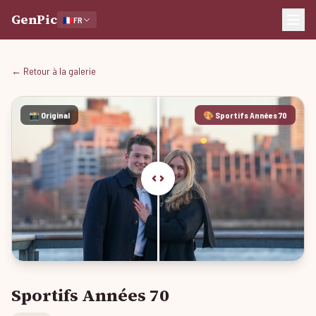
GenPic
🇫🇷
FR
← Retour à la galerie
📸 Original
🎨 Sportifs Années 70
Sportifs Années 70