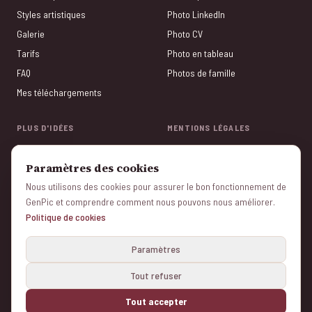
Styles artistiques
Photo LinkedIn
Galerie
Photo CV
Tarifs
Photo en tableau
FAQ
Photos de famille
Mes téléchargements
PLUS D'IDÉES
MENTIONS LÉGALES
Photos entre amis
Politique de confidentialité
Paramètres des cookies
Saint-Valentin
Conditions générales
Nous utilisons des cookies pour assurer le bon fonctionnement de
Photos Tinder
Mentions légales
GenPic et comprendre comment nous pouvons nous améliorer.
Cadeaux photo
Politique de cookies
Politique de cookies
Fête des Mères
Gérer les cookies
Paramètres
Tout refuser
© 2026 genpic.com v1.6.3 - Color Vivo Internet, SL — Tous droits réservés
Fait avec ❤️ depuis Madrid et Herencia (Ciudad Real) — Espagne.
Tout accepter
🔒 Paiement sécurisé · ✓ Aperçu gratuit · ⭐ Note 4,9/5