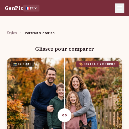
GenPic
🇫🇷
FR
Styles
›
Portrait Victorien
Glissez pour comparer
📸 ORIGINAL
🎨 PORTRAIT VICTORIEN