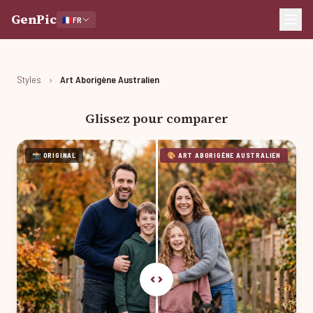
GenPic
🇫🇷
FR
Styles
›
Art Aborigène Australien
Glissez pour comparer
📸 ORIGINAL
🎨 ART ABORIGÈNE AUSTRALIEN